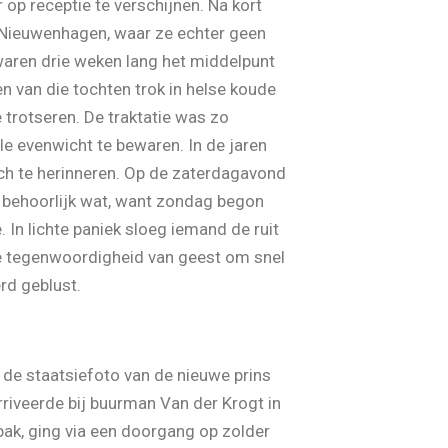
p receptie te verschijnen. Na kort
r Nieuwenhagen, waar ze echter geen
waren drie weken lang het middelpunt
n van die tochten trok in helse koude
 trotseren. De traktatie was zo
e evenwicht te bewaren. In de jaren
ich te herinneren. Op de zaterdagavond
 behoorlijk wat, want zondag begon
 In lichte paniek sloeg iemand de ruit
de tegenwoordigheid van geest om snel
rd geblust.
 de staatsiefoto van de nieuwe prins
iveerde bij buurman Van der Krogt in
pak, ging via een doorgang op zolder