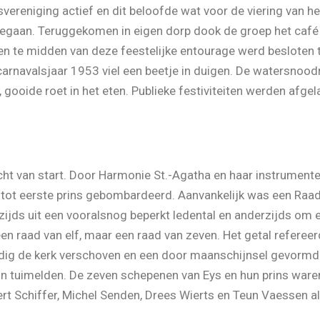
vereniging actief en dit beloofde wat voor de viering van het
 gegaan. Teruggekomen in eigen dorp dook de groep het caf
en te midden van deze feestelijke entourage werd besloten t
carnavalsjaar 1953 viel een beetje in duigen. De watersnood
gooide roet in het eten. Publieke festiviteiten werden afgel
echt van start. Door Harmonie St.-Agatha en haar instrument
t eerste prins gebombardeerd. Aanvankelijk was een Raad va
zijds uit een vooralsnog beperkt ledental en anderzijds om 
n raad van elf, maar een raad van zeven. Het getal referee
ndig de kerk verschoven en een door maanschijnsel gevormde
in tuimelden. De zeven schepenen van Eys en hun prins waren
rt Schiffer, Michel Senden, Drees Wierts en Teun Vaessen a