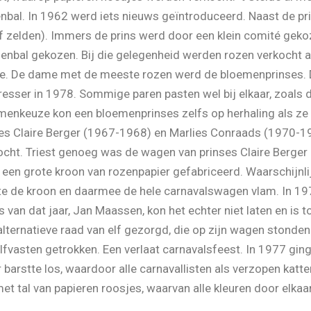
enbal. In 1962 werd iets nieuws geïntroduceerd. Naast de p
 zelden). Immers de prins werd door een klein comité gekoz
enbal gekozen. Bij die gelegenheid werden rozen verkocht a
ze. De dame met de meeste rozen werd de bloemenprinses. 
resser in 1978. Sommige paren pasten wel bij elkaar, zoals 
emenkeuze kon een bloemenprinses zelfs op herhaling als ze
mes Claire Berger (1967-1968) en Marlies Conraads (1970-1
ocht. Triest genoeg was de wagen van prinses Claire Berg
en grote kroon van rozenpapier gefabriceerd. Waarschijnlij
te de kroon en daarmee de hele carnavalswagen vlam. In 1
 van dat jaar, Jan Maassen, kon het echter niet laten en is
alternatieve raad van elf gezorgd, die op zijn wagen stond
lfvasten getrokken. Een verlaat carnavalsfeest. In 1977 gin
barstte los, waardoor alle carnavallisten als verzopen katt
 tal van papieren roosjes, waarvan alle kleuren door elkaa