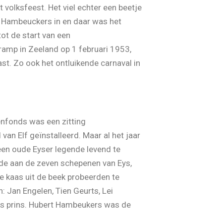
 volksfeest. Het viel echter een beetje
é Hambeuckers in en daar was het
ot de start van een
ramp in Zeeland op 1 februari 1953,
ast. Zo ook het ontluikende carnaval in
enfonds was een zitting
n Elf geïnstalleerd. Maar al het jaar
een oude Eyser legende levend te
rde aan de zeven schepenen van Eys,
 kaas uit de beek probeerden te
: Jan Engelen, Tien Geurts, Lei
ls prins. Hubert Hambeukers was de