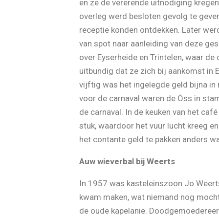
en ze de vererende uitnodiging krege
overleg werd besloten gevolg te geve
receptie konden ontdekken. Later werd
van spot naar aanleiding van deze ges
over Eyserheide en Trintelen, waar de
uitbundig dat ze zich bij aankomst i
vijftig was het ingelegde geld bijna 
voor de carnaval waren de Öss in sta
de carnaval. In de keuken van het café
stuk, waardoor het vuur lucht kreeg 
het contante geld te pakken anders wa
Auw wieverbal bij Weerts
In 1957 was kasteleinszoon Jo Weerts
kwam maken, wat niemand nog mocht we
de oude kapelanie. Doodgemoedereerd t