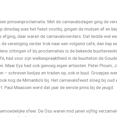
en een prinsenproclamatie. Met de carnavalsdagen ging de v
op dinsdag was het feest voorbij, gingen de mutsen af en be
s afging, daar waren de carnavalsvierders. Dat leidde wel ee
 de vereniging verder trok naar een volgend café, dan liep e
ens zittingen of bij proclamaties is de bekende buuttereedn
café, had voor zijn welbespraaktheid in de buutteton de Go
lpen. Maar Eys had ook genoeg eigen artiesten: Peter Ploum
 – schreven liedjes en traden op, ook in buut. Groepjes w
 ook nog de Mimanbo’s bij. Het carnavalsfeest sloeg bij oud
. Paul Maassen werd dat jaar de eerste prins bij de jeugd.
moedelijke sfeer. De Öss waren mid jaren vijftig verzameld