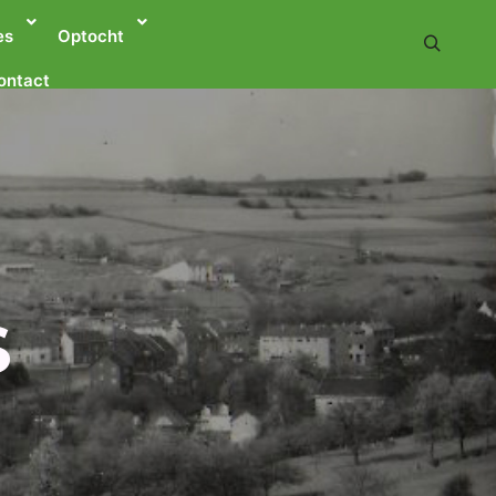
es
Optocht
ontact
S