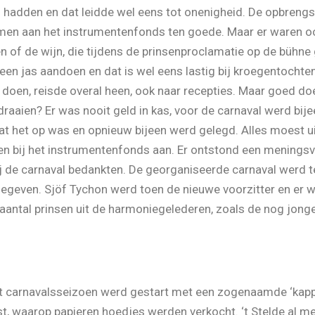
 hadden en dat leidde wel eens tot onenigheid. De opbrengs
en aan het instrumentenfonds ten goede. Maar er waren ook
n of de wijn, die tijdens de prinsenproclamatie op de büh
en jas aandoen en dat is wel eens lastig bij kroegentochte
 doen, reisde overal heen, ook naar recepties. Maar goed d
raaien? Er was nooit geld in kas, voor de carnaval werd bij
dat het op was en opnieuw bijeen werd gelegd. Alles moest u
en bij het instrumentenfonds aan. Er ontstond een meningsve
j de carnaval bedankten. De georganiseerde carnaval werd t
geven. Sjöf Tychon werd toen de nieuwe voorzitter en er w
ntal prinsen uit de harmoniegelederen, zoals de nog jonge
Het carnavalsseizoen werd gestart met een zogenaamde ‘kappe
 waarop papieren hoedjes werden verkocht. ‘t Stelde al met