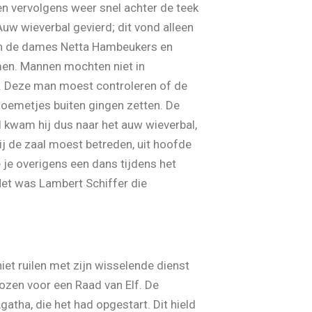
en vervolgens weer snel achter de teek
uw wieverbal gevierd; dit vond alleen
amen de dames Netta Hambeukers en
men. Mannen mochten niet in
r. Deze man moest controleren of de
loemetjes buiten gingen zetten. De
l kwam hij dus naar het auw wieverbal,
j de zaal moest betreden, uit hoofde
 je overigens een dans tijdens het
Het was Lambert Schiffer die
niet ruilen met zijn wisselende dienst
ozen voor een Raad van Elf. De
tha, die het had opgestart. Dit hield