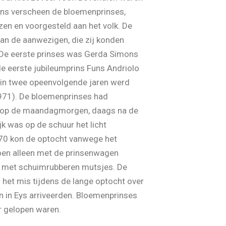
rins verscheen de bloemenprinses,
en en voorgesteld aan het volk. De
an de aanwezigen, die zij konden
De eerste prinses was Gerda Simons
de eerste jubileumprins Funs Andriolo
 in twee opeenvolgende jaren werd
971). De bloemenprinses had
er op de maandagmorgen, daags na de
k was op de schuur het licht
970 kon de optocht vanwege het
 toen alleen met de prinsenwagen
en met schuimrubberen mutsjes. De
g het mis tijdens de lange optocht over
en in Eys arriveerden. Bloemenprinses
r gelopen waren.