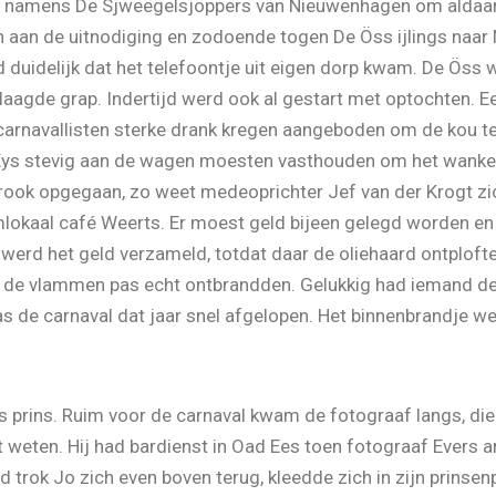
n namens De Sjweëgelsjöppers van Nieuwenhagen om aldaar o
n aan de uitnodiging en zodoende togen De Öss ijlings naa
 duidelijk dat het telefoontje uit eigen dorp kwam. De Öss 
laagde grap. Indertijd werd ook al gestart met optochten. Ee
 carnavallisten sterke drank kregen aangeboden om de kou te
n Eys stevig aan de wagen moesten vasthouden om het wankel
in rook opgegaan, zo weet medeoprichter Jef van der Krogt z
mlokaal café Weerts. Er moest geld bijeen gelegd worden en
 werd het geld verzameld, totdat daar de oliehaard ontplofte.
en de vlammen pas echt ontbrandden. Gelukkig had iemand 
s de carnaval dat jaar snel afgelopen. Het binnenbrandje we
 prins. Ruim voor de carnaval kwam de fotograaf langs, die
ten. Hij had bardienst in Oad Ees toen fotograaf Evers arr
rok Jo zich even boven terug, kleedde zich in zijn prinsen