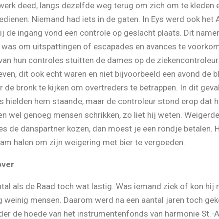
 werk deed, langs dezelfde weg terug om zich om te kleden 
edienen. Niemand had iets in de gaten. In Eys werd ook het A
 Bij de ingang vond een controle op geslacht plaats. Dit n
t was om uitspattingen of escapades en avances te voorko
an hun controles stuitten de dames op de ziekencontroleu
ven, dit ook echt waren en niet bijvoorbeeld een avond de b
 de bronk te kijken om overtreders te betrappen. In dit geva
 hielden hem staande, maar de controleur stond erop dat hi
den wel genoeg mensen schrikken, zo liet hij weten. Weigerde
es de danspartner kozen, dan moest je een rondje betalen. 
wam halen om zijn weigering met bier te vergoeden.
over
ntal als de Raad toch wat lastig. Was iemand ziek of kon hij 
rg weinig mensen. Daarom werd na een aantal jaren toch gek
er de hoede van het instrumentenfonds van harmonie St.-Aga