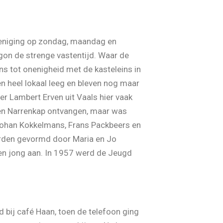
ereniging op zondag, maandag en
gon de strenge vastentijd. Waar de
ns tot onenigheid met de kasteleins in
en heel lokaal leeg en bleven nog maar
er Lambert Erven uit Vaals hier vaak
uden Narrenkap ontvangen, maar was
, Johan Kokkelmans, Frans Packbeers en
erden gevormd door Maria en Jo
 en jong aan. In 1957 werd de Jeugd
 bij café Haan, toen de telefoon ging