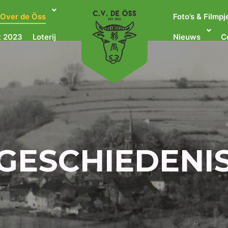
Over de Öss
Foto’s & Filmpj
 2023
Loterij
Nieuws
C
GESCHIEDENI